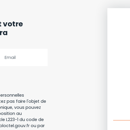
t votre
era
Email
ersonnelles
z pas faire l'objet de
onique, vous pouvez
position au
cle L223-1 du code de
bloctel.gouv.fr ou par