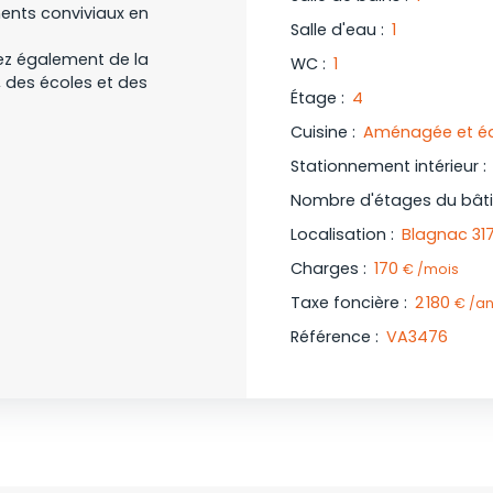
ments conviviaux en
Salle d'eau
:
1
rez également de la
WC
:
1
 des écoles et des
Étage
:
4
Cuisine
:
Aménagée et é
Stationnement intérieur
:
Nombre d'étages du bât
Localisation
:
Blagnac 31
Charges
:
170
€ /mois
Taxe foncière
:
2 180
€ /a
Référence
:
VA3476