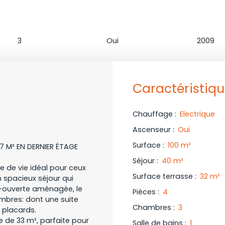
Chambres
Ascenseur
Constructi
3
Oui
2009
Caractéristiq
Chauffage
:
Electrique
Ascenseur
:
Oui
Surface
:
100
m²
 M² EN DERNIER ÉTAGE
Séjour
:
40
m²
 de vie idéal pour ceux
Surface terrasse
:
32
m²
n spacieux séjour qui
i-ouverte aménagée, le
Pièces
:
4
ambres: dont une suite
Chambres
:
3
 placards.
e de 33 m², parfaite pour
Salle de bains
:
1