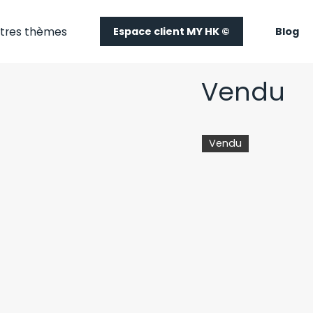
tres thèmes
Espace client MY HK ©
Blog
Vendu
Vendu