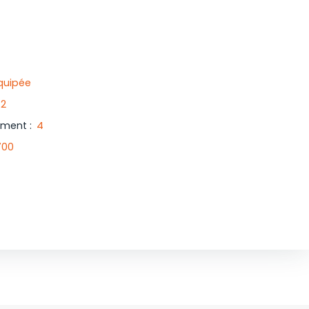
quipée
2
iment
:
4
700
n