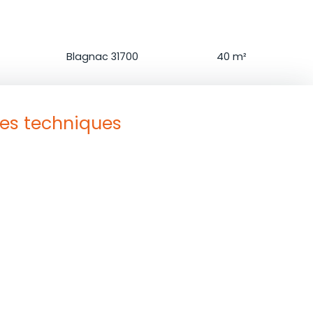
on
Localisation
Séjour
Blagnac 31700
40
m²
ues techniques