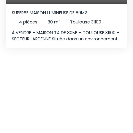
SUPERBE MAISON LUMINEUSE DE 80M2
4
pièces
80
m²
Toulouse 31100
À VENDRE – MAISON T4 DE 80M² – TOULOUSE 31100 –
SECTEUR LARDENNE Située dans un environnement
CALME et recherché, à proximité immédiate des
commerces, écoles, transports et avec un accès
rapide à la rocade, cette maison à étage vous
séduira par sa LUMINOSITÉ et son exposition plein
sud. Elle se compose au rez-de-chaussée d’une
belle pièce de vie de 40m2 avec une cuisine
ouverte entièrement équipée, donnant sur un
jardin agréable, ainsi qu’un WC et des rangements
pratiques. À l’étage, vous trouverez trois
chambres avec placards et une salle de bain
rénovée. Un garage privatif de 18m2 attenant à la
maison complète ce bien. Maison SANS TRAVAUX,
bien exposée et idéalement située, offrant un
cadre de vie confortable et fonctionnel. À visiter
sans tarder !