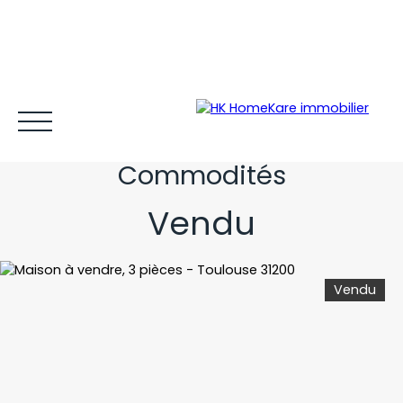
À Rénover : Belle
Toulousaine Proche
Commodités
Vendu
Acheter et louer
Vendre
Estimer
Gestion locative
Vendu
Espace client MY HK ©
Blog