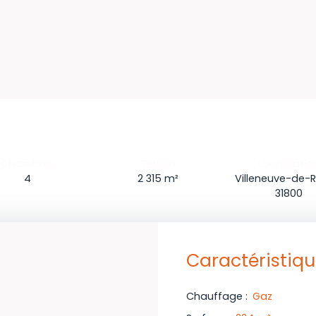
Chambres
Terrain
Localisatio
4
2 315
m²
Villeneuve-de-R
31800
Caractéristiq
Chauffage
:
Gaz