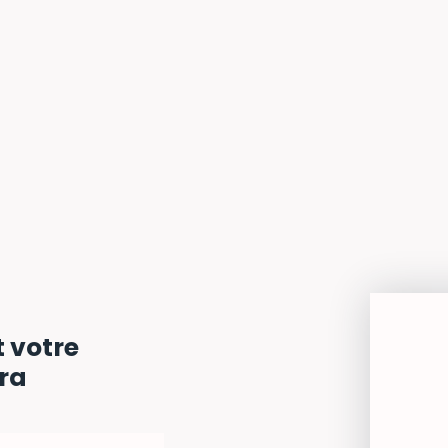
t votre
era