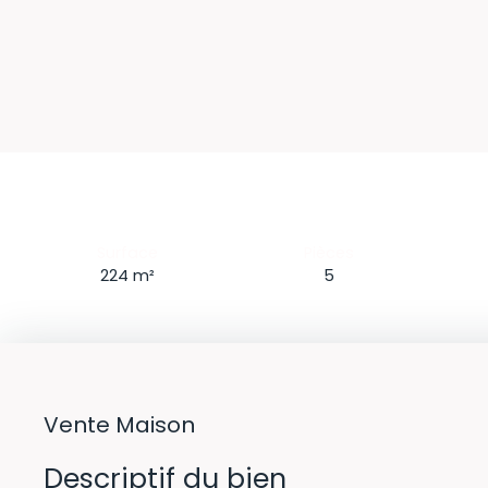
Surface
Pièces
224
m²
5
Vente Maison
Descriptif du bien