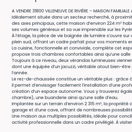
A VENDRE 31800 VILLENEUVE DE RIVIÈRE – MAISON FAMILIALE
Idéalement située dans un secteur recherché, à proxim
des axes principaux, cette maison d’environ 224 m² hab
ses volumes généreux et sa vue imprenable sur les Pyré
À l’étage, la pièce de vie baignée de lumière s’ouvre su
plein sud, offrant un cadre parfait pour vos moments en
La cuisine, fonctionnelle et conviviale, complète cet esp
propose trois chambres confortables ainsi qu’une salle 
Toujours à ce niveau, deux vérandas lumineuses viennent 
dont une équipée d’un jacuzzi, véritable atout bien-êtr
l’année.
Le rez-de-chaussée constitue un véritable plus : grâce
il permet d’envisager facilement l’installation d’une prof
création d’un espace autonome. Vous y trouverez égal
chambre), une buanderie ainsi qu’une salle d’eau.
Implantée sur un terrain d’environ 2 315 m², la propriété
garage et d’une cave, offrant de nombreuses possibil
Une maison aux multiples possibilités, idéale pour concili
activité professionnelle dans un cadre privilégié. À visite