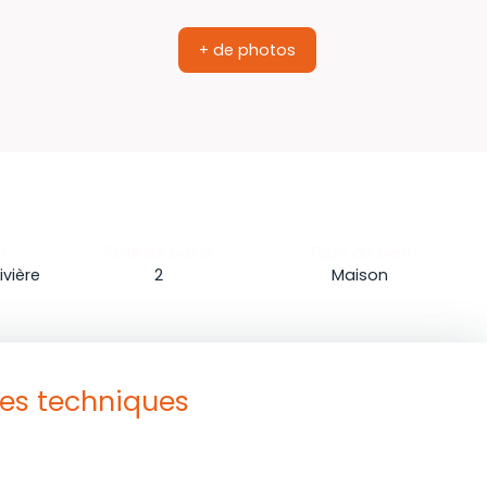
+ de photos
n
Salle de bains
Type de bien
ivière
2
Maison
ues techniques