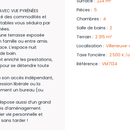
Surface
:
224
m²
Pièces
:
5
 AVEC VUE PYRÉNÉES
ité des commodités et
Chambres
:
4
itables vous séduira par
Salle de bains
:
2
nées.
r une terrasse exposée
Terrain
:
2 315
m²
 famille ou entre amis.
Localisation
:
Villeneuve-
ace. L’espace nuit
de bain.
Taxe foncière
:
2 500
€ /a
enrichir les prestations,
Référence
:
VM7134
e pour se détendre toute
 à son accès indépendant,
ession libérale ou la
ement un bureau (ou
 dispose aussi d’un grand
ités d’aménagement.
er vie personnelle et
r sans tarder !