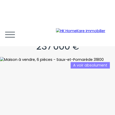
Poser vos valises
237 000
€
A voir absolument
Acheter et louer
Vendre
Estimer
Gestion locative
Espace client MY HK ©
Blog