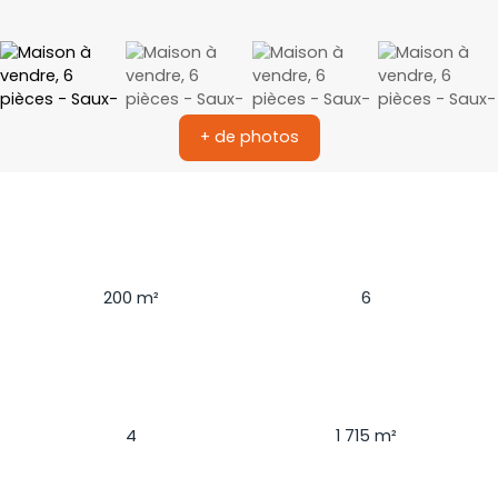
+ de photos
Surface
Pièces
200
m²
6
Chambres
Terrain
4
1 715
m²