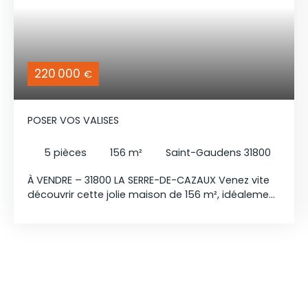
220 000
€
POSER VOS VALISES
5
pièces
156
m²
Saint-Gaudens 31800
À VENDRE – 31800 LA SERRE-DE-CAZAUX Venez vite
découvrir cette jolie maison de 156 m², idéalement
située, qui se compose d’un grand salon, d’une
cuisine ouverte, aménagée et équipée, de trois
chambres, dont une suite parentale, ainsi qu’une
grande salle de bains. Côté technique, la maison
est équipée du double vitrage, de volets roulants
et de la climatisation réversible. À l’extérieur, vous
profiterez d’un terrain clos de 2 865 m², accessible