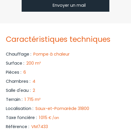
Envoyer un mail
Caractéristiques techniques
Chauffage
:
Pompe à chaleur
Surface
:
200
m²
Pièces
:
6
Chambres
:
4
Salle d'eau
:
2
Terrain
:
1 715
m²
Localisation
:
Saux-et-Pomarède 31800
Taxe foncière
:
1 015
€ /an
Référence
:
VM7433