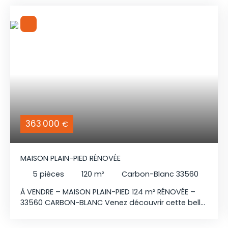
363 000
€
MAISON PLAIN-PIED RÉNOVÉE
5
pièces
120
m²
Carbon-Blanc 33560
À VENDRE – MAISON PLAIN-PIED 124 m² RÉNOVÉE –
33560 CARBON-BLANC Venez découvrir cette belle
maison de plain-pied entièrement rénovée, d’une
surface d’environ 124 m², située dans un secteur