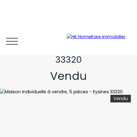
Maison individuelle à
vendre, 5 pièces - Eysines
33320
Vendu
Acheter et louer
Vendre
Estimer
Gestion locative
Vendu
Espace client MY HK ©
Blog