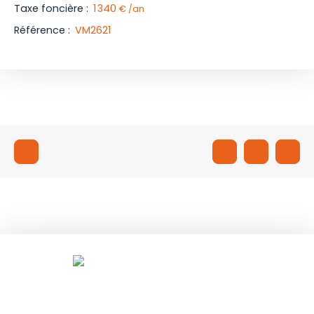
Taxe foncière
:
1 340
€ /an
Référence
:
VM2621