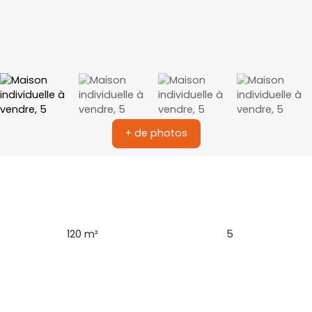
+ de photos
Surface
Pièces
120
m²
5
Chambres
Terrain