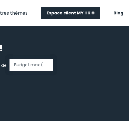
tres thèmes
Espace client MY HK ©
Blog
!
Budget max (€)
 de