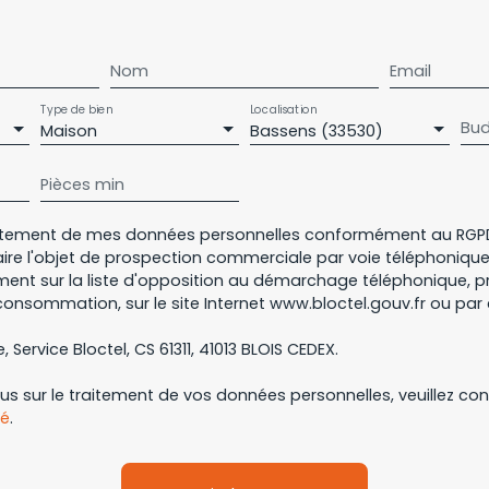
Nom
Email
Type de bien
Localisation
Bud
Maison
Bassens (33530)
Pièces min
aitement de mes données personnelles conformément au RGPD
aire l'objet de prospection commerciale par voie téléphoniqu
ement sur la liste d'opposition au démarchage téléphonique, pré
consommation, sur le site Internet www.bloctel.gouv.fr ou par 
, Service Bloctel, CS 61311, 41013 BLOIS CEDEX.
lus sur le traitement de vos données personnelles, veuillez co
té
.