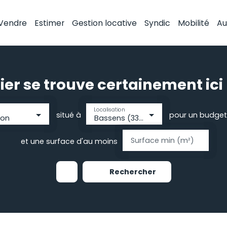
Vendre
Estimer
Gestion locative
Syndic
Mobilité
Au
ier se trouve certainement ici 
Localisation
situé à
pour un budget
son
Bassens (33530)
Surface min (m²)
et une surface d'au moins
Rechercher