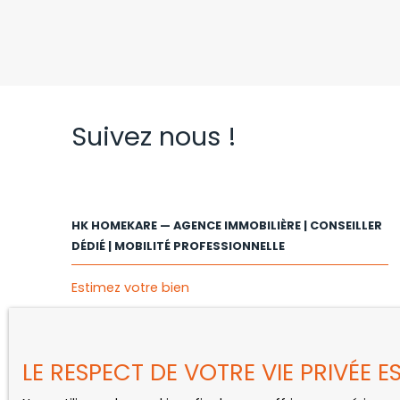
Suivez nous !
HK HOMEKARE — AGENCE IMMOBILIÈRE | CONSEILLER
DÉDIÉ | MOBILITÉ PROFESSIONNELLE
Estimez votre bien
Vendre avec nous
Espace client MY HK
LE RESPECT DE VOTRE VIE PRIVÉE 
Gestion locative
Nous contacter