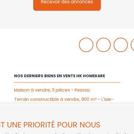
Recevoir des annonces
NOS DERNIERS BIENS EN VENTE HK HOMEKARE
Maison à vendre, 3 pièces - Pessac
Terrain constructible à vendre, 900 m² - L'Isle-
Jourdain
Stationnement à louer, 1 place - Toulouse
EST UNE PRIORITÉ POUR NOUS
Appartement à vendre, 2 pièces - Mérignac
Appartement à vendre, 4 pièces - Bègles