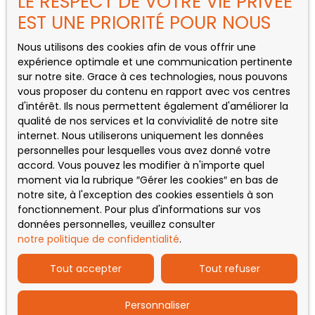
LE RESPECT DE VOTRE VIE PRIVÉE
Maison à vendre, 5 pièces - Saint-Gaudens
EST UNE PRIORITÉ POUR NOUS
Nous utilisons des cookies afin de vous offrir une
expérience optimale et une communication pertinente
INFORMATIONS
sur notre site. Grace à ces technologies, nous pouvons
vous proposer du contenu en rapport avec vos centres
Nos honoraires
d'intérêt. Ils nous permettent également d'améliorer la
qualité de nos services et la convivialité de notre site
Mentions légales
internet. Nous utiliserons uniquement les données
Politique de confidentialité
personnelles pour lesquelles vous avez donné votre
accord. Vous pouvez les modifier à n'importe quel
Plan du site
moment via la rubrique ″Gérer les cookies″ en bas de
Gérer les cookies
notre site, à l'exception des cookies essentiels à son
fonctionnement. Pour plus d'informations sur vos
Propulsé par
données personnelles, veuillez consulter
notre politique de confidentialité
.
Tout accepter
Tout refuser
Personnaliser