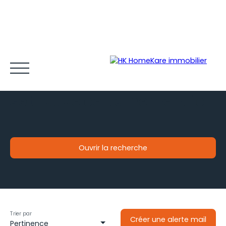
Votre futur bien immobilier
se trouve certainement ici
!
Ouvrir la recherche
Acheter et louer
Vendre
Estimer
Gestion locative
Type de bien
Je souhaite
une maison
Espace client MY HK ©
Blog
Localisation
situé à
Flourens (31130)
Trier par
Créer une alerte mail
Pertinence