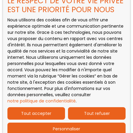
LE RESPECT DE VOTRE VIE PRIVÉE
Maison à vendre, 5 pièces - Saint-Gaudens
EST UNE PRIORITÉ POUR NOUS
Nous utilisons des cookies afin de vous offrir une
expérience optimale et une communication pertinente
INFORMATIONS
sur notre site. Grace à ces technologies, nous pouvons
vous proposer du contenu en rapport avec vos centres
Nos honoraires
d'intérêt. Ils nous permettent également d'améliorer la
qualité de nos services et la convivialité de notre site
Mentions légales
internet. Nous utiliserons uniquement les données
Politique de confidentialité
personnelles pour lesquelles vous avez donné votre
accord. Vous pouvez les modifier à n'importe quel
Plan du site
moment via la rubrique ″Gérer les cookies″ en bas de
Gérer les cookies
notre site, à l'exception des cookies essentiels à son
fonctionnement. Pour plus d'informations sur vos
Propulsé par
données personnelles, veuillez consulter
notre politique de confidentialité
.
Tout accepter
Tout refuser
Personnaliser