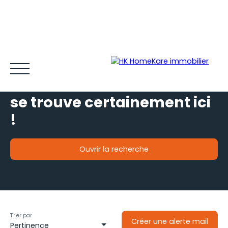
Votre futur bien immobilier
se trouve certainement ici
!
Ouvrir la recherche
Acheter et louer
Vendre
Estimer
Gestion locative
Type de bien
Je souhaite
une maison
Espace client MY HK ©
Blog
Localisation
situé à
Varilhes (09120)
Trier par
Créer une alerte mail
Pertinence