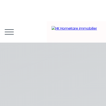
Acheter et louer
Vendre
Estimer
Gestion locative
Espace client MY HK ©
Blog