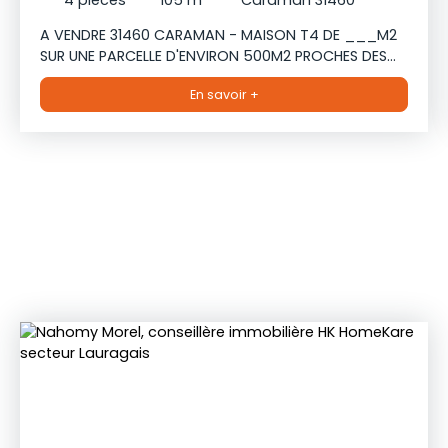
4
pièces
105
m²
Caraman 31460
A VENDRE 31460 CARAMAN - MAISON T4 DE ___M2
SUR UNE PARCELLE D'ENVIRON 500M2 PROCHES DES
COMMERCES Venez découvrir cette charmante
En savoir +
maison de 1958 rénovée et située au coeur de
Caraman avec accès immédiat aux commodités.
La maison est sur deux niveaux : La partie
habitable de PLAIN-PIED se compose d'un hall
d'entrée de 4m2 avec wc séparé, suivie d'un
SPACIEUX séjour de 55m2 avec cuisine ouverte et
équipée et poêle à bois. Cette espace de vie offre
une vue dégagée. Côté nuit, vous trouverez trois
chambres de 9, 13 et 14m2 ainsi qu'une salle de
bain de 7m2 avec douche, baignoire et double
vasque. Un sous-sol complet de 115m2 avec une
hauteur sous plafond de 3,50m offre un potentiel
supplémentaire ou un lieux idéal un atelier. Un
garage 45m2 complète ce bien. A l'extérieur, une
grande allée permet le stationnement de
plusieurs véhicules et un jardin de 148m2 peut être
aménagé. LES + : Rénovation récente, climatisation