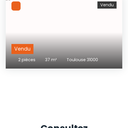
Vendu
Vendu
2
pièces
37
m²
Toulouse 31000