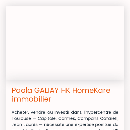
L'espace nuit se compose de trois chambres
avec PLACARDS intégrés, dont une SUITE PARENTALE
avec DRESSING et salle d'eau PRIVATIVE. Une
seconde salle d'eau et un WC séparé complètent
cet espace. Vous bénéficierez d'une cave et la
POSSIBILITÉ d'avoir une place de PARKING. Ne tardez
plus et venez visiter ce MAGNIFIQUE T4 alliant
CHARME, TRANQUILITÉ et emplacement
D'EXCEPTION.
Paola GALIAY HK HomeKare
immobilier
Acheter, vendre ou investir dans l'hypercentre de
Toulouse — Capitole, Carmes, Compans Cafarelli,
Jean Jaurès — nécessite une expertise pointue du