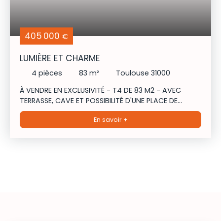
405 000
€
LUMIÈRE ET CHARME
4
pièces
83
m²
Toulouse 31000
À VENDRE EN EXCLUSIVITÉ - T4 DE 83 M2 - AVEC
TERRASSE, CAVE ET POSSIBILITÉ D'UNE PLACE DE
PARKING - QUARTIER LES CHALETS - SECTEUR 31000
En savoir +
TOULOUSE Venez découvrir ce CHARMANT T3
idéalement situé dans le quartier très recherché
des Chalets. Vous bénéficierez d'un emplacement
privilégié, à proximité immédiate de la gare
Matabiau, du métro Jeanne d'Arc et à seulement
quelques minutes du centre-ville. Vous trouverez
un MAGNIFIQUE séjour LUMINEUX et une cuisine
AMÉRICAINE ENTIÈREMENT AMÉNAGÉE ET ÉQUIPÉE.
Venez profiter également d'une agréable terrasse,
parfait pour vos moments de détente au CALME.