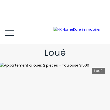
T2 meublé en dernier étage
aux Argoulets
Loué
Loué
Acheter et louer
Vendre
Estimer
Gestion locative
Espace client MY HK ©
Blog