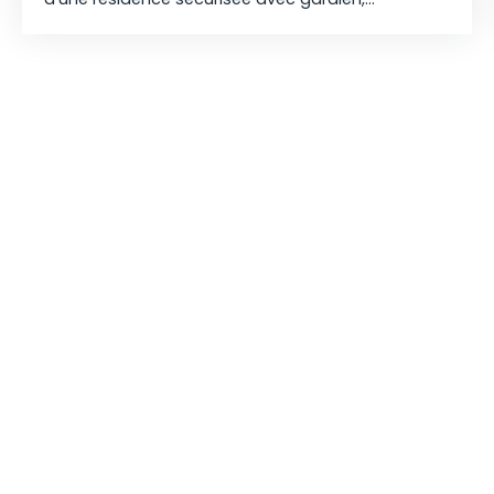
appartement de type T1 de 23m² en rez-de-
chaussée. Coin cuisine aménagée et équipée,
pièce de vie lumineuse, salle de bains avec wc,
place de parking privative. Proches transports,
commerces et écoles.