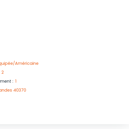
uipée/Américaine
:
2
iment
:
1
andes 40370