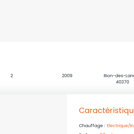
Chambres
Construction
Localisatio
2
2009
Rion-des-Lan
40370
Caractéristiq
Chauffage
:
Electrique/In