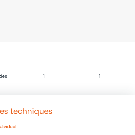
n
Salle de bains
WC
des
1
1
ues techniques
dividuel