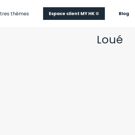
tres thèmes
Espace client MY HK ©
Blog
Loué