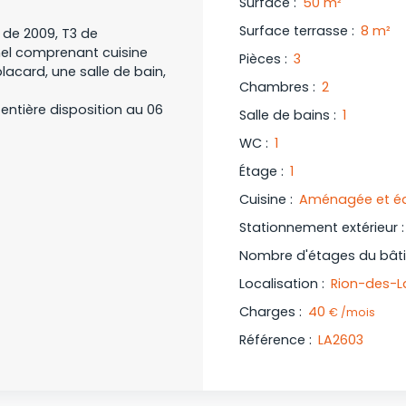
Surface
:
50
m²
Surface terrasse
:
8
m²
 de 2009, T3 de
nel comprenant cuisine
Pièces
:
3
acard, une salle de bain,
Chambres
:
2
entière disposition au 06
Salle de bains
:
1
WC
:
1
Étage
:
1
Cuisine
:
Aménagée et éq
Stationnement extérieur
Nombre d'étages du bât
Localisation
:
Rion-des-L
Charges
:
40
€ /mois
Référence
:
LA2603