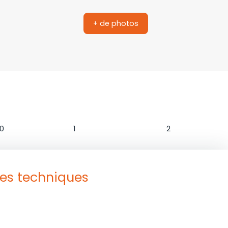
+ de photos
n
Salle de bains
WC
00
1
2
ues techniques