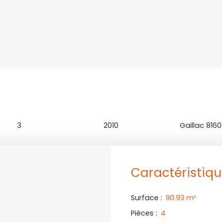
Chambres
Construction
Localisatio
3
2010
Gaillac 816
Caractéristiq
Surface
:
90.93
m²
Pièces
:
4