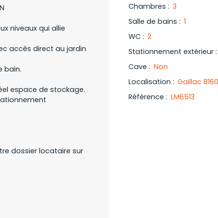
Chambres
:
3
IN
Salle de bains
:
1
x niveaux qui allie
WC
:
2
c accès direct au jardin
Stationnement extérieur
Cave
:
Non
e bain.
Localisation
:
Gaillac 816
éel espace de stockage.
Référence
:
LM6513
stationnement
re dossier locataire sur