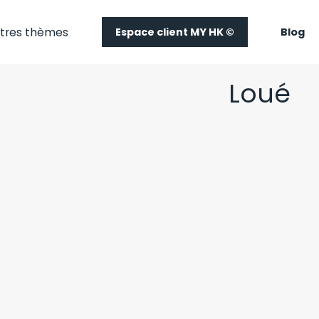
tres thèmes
Espace client MY HK ©
Blog
Loué