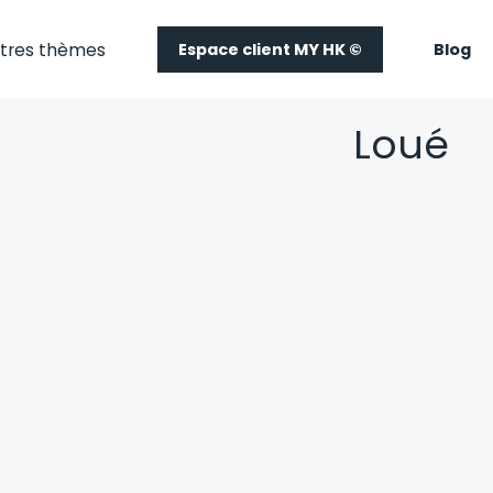
tres thèmes
Espace client MY HK ©
Blog
Loué