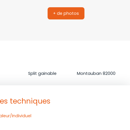
+ de photos
on
Climatisation
Localisation
Split gainable
Montauban 82000
ues techniques
leur/Individuel