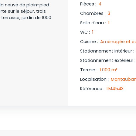
Pièces
:
4
la neuve de plain-pied
 sur le séjour, trois
Chambres
:
3
terrasse, jardin de 1000
Salle d'eau
:
1
WC
:
1
Cuisine
:
Aménagée et éq
Stationnement intérieur
:
Stationnement extérieur
Terrain
:
1 000
m²
Localisation
:
Montauban
Référence
:
LM4543