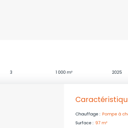
Chambres
Terrain
Constructi
3
1 000
m²
2025
Caractéristiq
Chauffage
:
Pompe à cha
Surface
:
97
m²