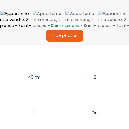
+ de photos
Surface
Pièces
46
m²
2
Chambres
Ascenseur
1
Oui