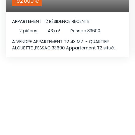
192 000
€
APPARTEMENT T2 RÉSIDENCE RÉCENTE
2
pièces
43
m²
Pessac 33600
A VENDRE APPARTEMENT T2 43 M2 - QUARTIER
ALOUETTE ,PESSAC 33600 Appartement T2 situé
dans une résidence récente. L'appartement est au
premier étage. Il se compose d’une cuisine avec
de nombreux rangements, d’une pièce de vie de
14 m² donnant sur un balcon exposé sud, d’une
chambre avec placard intégré ainsi que d’une
salle de bain. Bien situé, à proximité des lignes 24
et 77 et à 5 minutes des commerces.
Environnement calme. Aucun travaux à prévoir sur
la copropriété.