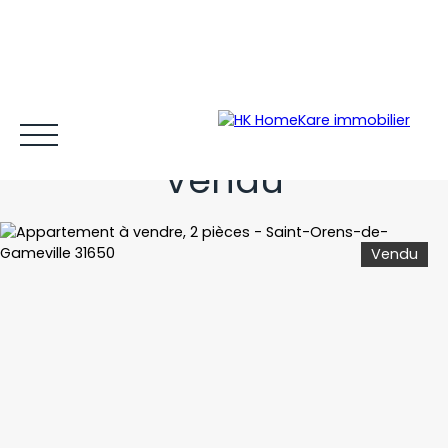
LE T2 PARFAIT
Vendu
Vendu
Acheter et louer
Vendre
Estimer
Gestion locative
Espace client MY HK ©
Blog