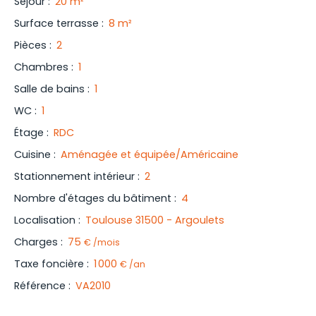
Séjour
:
20
m²
Surface terrasse
:
8
m²
Pièces
:
2
Chambres
:
1
Salle de bains
:
1
WC
:
1
Étage
:
RDC
Cuisine
:
Aménagée et équipée/Américaine
Stationnement intérieur
:
2
Nombre d'étages du bâtiment
:
4
Localisation
:
Toulouse 31500 - Argoulets
Charges
:
75
€ /mois
Taxe foncière
:
1 000
€ /an
Référence
:
VA2010