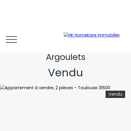
T2 en rez-de-jardin au bord
de la zone verte des
Argoulets
Vendu
Acheter et louer
Vendre
Estimer
Gestion locative
Vendu
Espace client MY HK ©
Blog