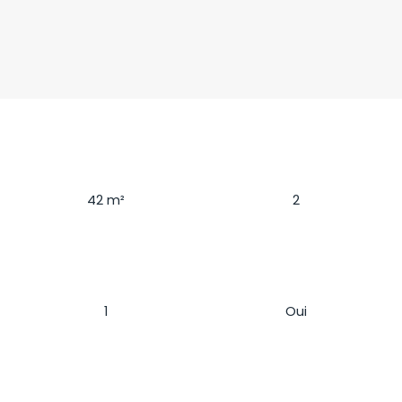
Surface
Pièces
42
m²
2
Chambres
Ascenseur
1
Oui