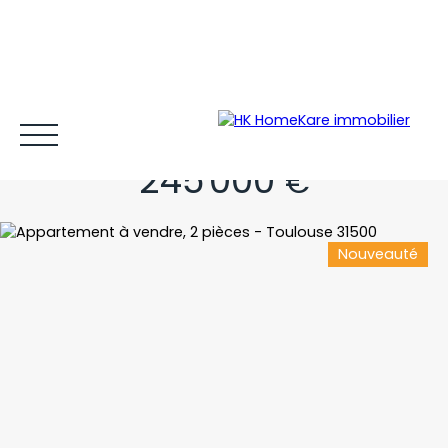
Votre bulle de verdure !
245 000
€
Nouveauté
Acheter et louer
Vendre
Estimer
Gestion locative
Espace client MY HK ©
Blog