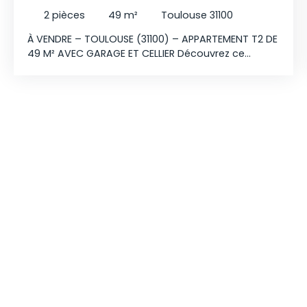
2
pièces
49
m²
Toulouse 31100
À VENDRE – TOULOUSE (31100) – APPARTEMENT T2 DE
49 M² AVEC GARAGE ET CELLIER Découvrez ce
charmant appartement T2 situé au premier étage
d’une résidence avec ascenseur. Entièrement
rénové, il bénéficie d’un emplacement pratique, à
proximité immédiate des Arènes et des lignes de
bus, permettant de rejoindre facilement le centre-
ville. D’une superficie de 49 m², il se compose
d’une agréable pièce de vie lumineuse avec un
coin cuisine aménagé et équipé, offrant de
nombreux rangements. Vous trouverez également
une chambre avec dressing aménagé ainsi
qu’une salle d’eau moderne. Vous profiterez
également d’un cellier et d’un garage privatif
fermé. N’hésitez plus et contactez-moi sans
tarder afin de planifier une visite !