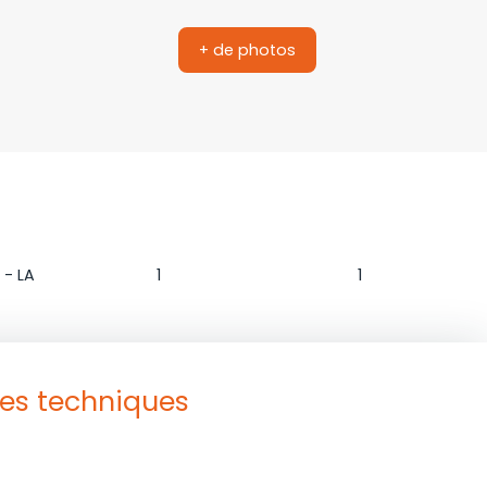
+ de photos
n
Salle de bains
WC
 - LA
1
1
ues techniques