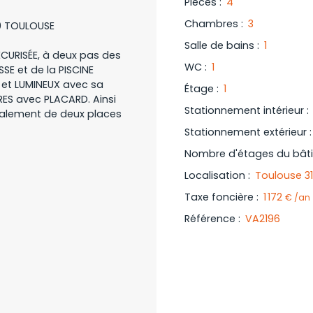
Pièces
:
4
Chambres
:
3
00 TOULOUSE
Salle de bains
:
1
CURISÉE, à deux pas des
WC
:
1
SE et de la PISCINE
 et LUMINEUX avec sa
Étage
:
1
RES avec PLACARD. Ainsi
Stationnement intérieur
:
galement de deux places
Stationnement extérieur
Nombre d'étages du bât
Localisation
:
Toulouse 3
Taxe foncière
:
1 172
€ /an
Référence
:
VA2196