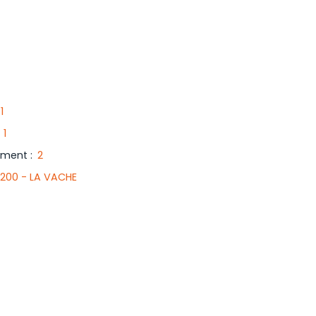
1
:
1
iment
:
2
1200 - LA VACHE