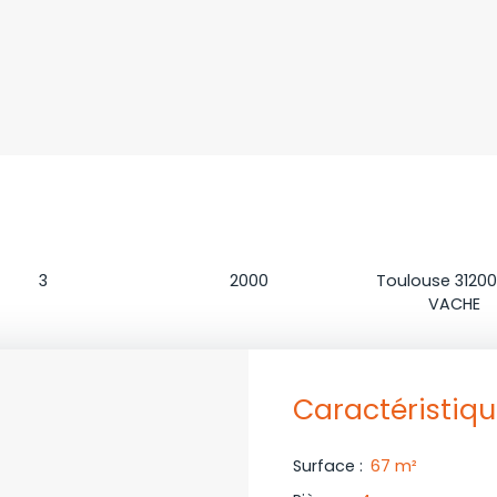
Chambres
Construction
Localisatio
3
2000
Toulouse 31200
VACHE
Caractéristiq
Surface
:
67
m²