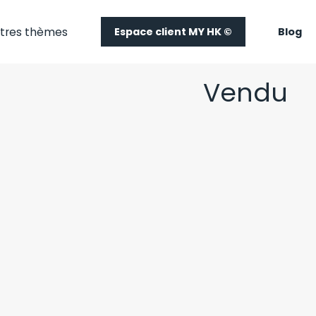
tres thèmes
Espace client MY HK ©
Blog
Vendu