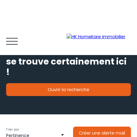
Votre futur bien immobilier
se trouve certainement ici
!
Ouvrir la recherche
Acheter et louer
Vendre
Estimer
Gestion locative
Type de bien
Je souhaite
un appartement
Espace client MY HK ©
Blog
Localisation
situé à
Bordeaux (33800)
Trier par
Créer une alerte mail
Pertinence