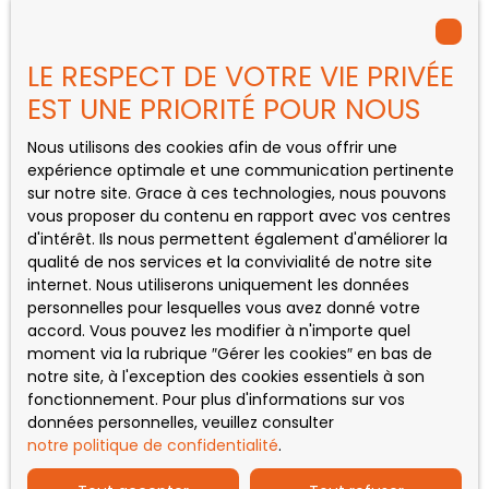
Appartement à vendre, 2 pièces - Mérignac
Appartement à vendre, 4 pièces - Bègles
LE RESPECT DE VOTRE VIE PRIVÉE
Maison à vendre, 5 pièces - Saint-Gaudens
EST UNE PRIORITÉ POUR NOUS
Nous utilisons des cookies afin de vous offrir une
expérience optimale et une communication pertinente
INFORMATIONS
sur notre site. Grace à ces technologies, nous pouvons
vous proposer du contenu en rapport avec vos centres
Nos honoraires
d'intérêt. Ils nous permettent également d'améliorer la
qualité de nos services et la convivialité de notre site
Mentions légales
internet. Nous utiliserons uniquement les données
Politique de confidentialité
personnelles pour lesquelles vous avez donné votre
accord. Vous pouvez les modifier à n'importe quel
Plan du site
moment via la rubrique ″Gérer les cookies″ en bas de
Gérer les cookies
notre site, à l'exception des cookies essentiels à son
fonctionnement. Pour plus d'informations sur vos
Propulsé par
données personnelles, veuillez consulter
notre politique de confidentialité
.