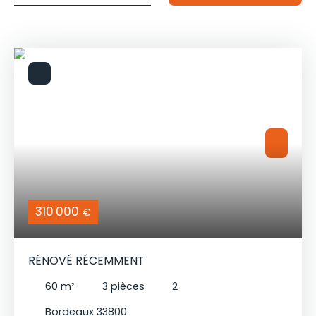
Budget max (€)
pour un budget de
Surface min (m²)
et une surface d'au moins
Rechercher
310 000
€
RÉNOVÉ RÉCEMMENT
60
m²
3
pièces
2
Bordeaux 33800