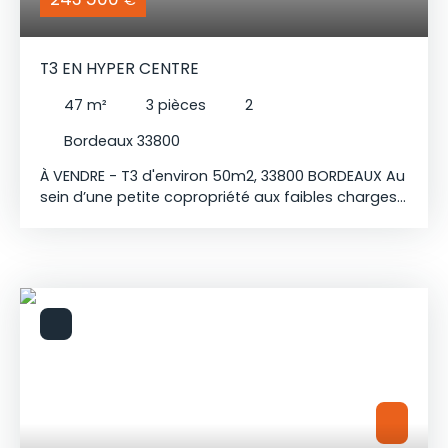
T3 EN HYPER CENTRE
47
m²
3
pièces
2
Bordeaux 33800
À VENDRE - T3 d'environ 50m2, 33800 BORDEAUX Au
sein d’une petite copropriété aux faibles charges,
ce charmant T3 situé au 1er étage bénéficie d’un
agencement optimisé. Le bien se compose d’une
entrée ouvrant sur séjour et cuisine équipée ainsi
que de deux chambres de 12m2. Il profite d’une
isolation et d’une couverture refaites en 2024,
garantissant confort et tranquillité. Charme de
l’ancien avec ses murs en pierre typiquement
bordelais tout en offrant des prestations
modernes : sols et planchers ainsi qu’une salle
d’eau avec douche à l’italienne. À proximité
directe de l'université de médecine, et des