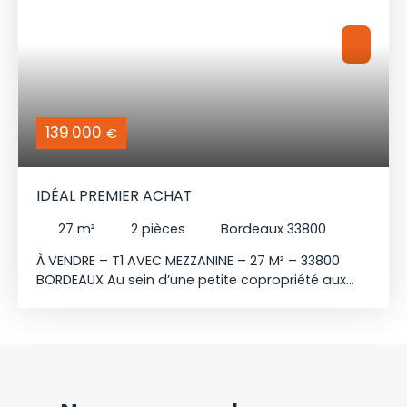
modernes : sols et planchers ainsi qu’une salle
d’eau avec douche à l’italienne. À proximité
immédiate des tramways B, C, D, E et F, des bus 15
et 23, ainsi que des commerces et commodités.
Idéal pour une résidence principale ou un
investissement locatif.
139 000
€
IDÉAL PREMIER ACHAT
27
m²
2
pièces
Bordeaux 33800
À VENDRE – T1 AVEC MEZZANINE – 27 M² – 33800
BORDEAUX Au sein d’une petite copropriété aux
faibles charges, ce charmant T1 avec mezzanine
de 27 m² est situé au dernier étage et bénéficie
d’une belle luminosité tout au long de la journée.
Le bien se compose d’un séjour de 15 m² agréable
et bien agencé, d’un espace nuit de 11 m² en
mezzanine. Entièrement rénové, il profite d’une