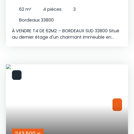
62
m²
4
pièces
3
Bordeaux 33800
À VENDRE T4 DE 62M2 – BORDEAUX SUD 33800 Situé
au dernier étage d'un charmant immeuble en
pierre de seulement deux étages. Dès l'entrée,
vous serez séduit par une agréable pièce de vie
comprenant un salon, une salle à manger et un
coin cuisine ouvert, offrant un espace convivial et
lumineux. Sur ce même niveau, vous trouverez une
chambre, une salle d'eau moderne ainsi qu'un WC.
À l'étage, deux chambres supplémentaires
complètent ce bien. Entièrement rénové
récemment, cet appartement ne nécessite aucun
travaux. Il bénéficie d'un emplacement idéal, à
proximité immédiate des commerces, des
transports en commun et de toutes les
commodités. Un bien plein de charme, idéal pour
une résidence principale ou un investissement
locatif. À visiter sans tarder !
243 500
€