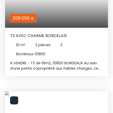
tramways B, C, D, E et F, des bus 15 et 23, ainsi que
des commerces et commodités. Idéal pour une
résidence principale ou un investissement locatif.
209 000
€
T3 AVEC CHARME BORDELAIS
61
m²
3
pièces
2
Bordeaux 33800
À VENDRE - T3 de 61m2, 33800 BORDEAUX Au sein
d’une petite copropriété aux faibles charges, ce
charmant T3 situé au 1er étage bénéficie d’un
agencement optimisé. Le bien se compose d’une
entrée ouvrant sur séjour ainsi que de deux
chambres. Il profite d’une isolation et d’une
couverture refaites en 2024, garantissant confort
et tranquillité. L’appartement conserve le charme
de l’ancien avec ses murs en pierre typiquement
bordelais tout en offrant des prestations