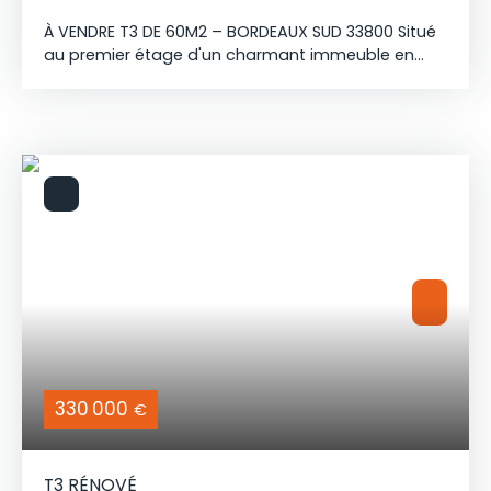
À VENDRE T3 DE 60M2 – BORDEAUX SUD 33800 Situé
au premier étage d'un charmant immeuble en
pierre de seulement deux étages. Dès l'entrée,
vous serez séduit par une agréable pièce de vie
comprenant un salon, une salle à manger et un
coin cuisine ouvert, offrant un espace convivial et
lumineux. Sur ce même niveau, vous trouverez
deux chambres, une salle d'eau moderne ainsi
qu'un WC.. Rénové récemment, cet appartement
ne nécessite aucun travaux. Il bénéficie d'un
emplacement idéal, à proximité immédiate des
commerces, des transports en commun et de
toutes les commodités. Un bien plein de charme,
idéal pour une résidence principale ou un
investissement locatif. À visiter sans tarder !
330 000
€
T3 RÉNOVÉ