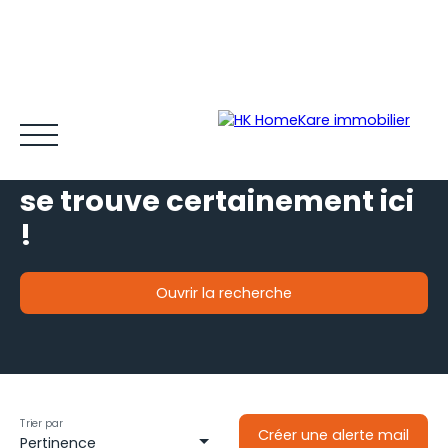
Votre futur bien immobilier
se trouve certainement ici
!
Ouvrir la recherche
Acheter et louer
Vendre
Estimer
Gestion locative
Type de bien
Je souhaite
un appartement
Espace client MY HK ©
Blog
Localisation
situé à
Colomiers (31770)
Trier par
Créer une alerte mail
Pertinence