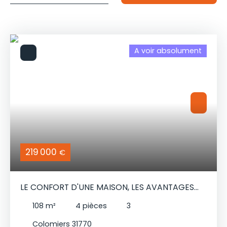
Budget max (€)
pour un budget de
Surface min (m²)
et une surface d'au moins
A voir absolument
Rechercher
219 000
€
LE CONFORT D'UNE MAISON, LES AVANTAGES
DU CENTRE VILLE
108
m²
4
pièces
3
Colomiers 31770