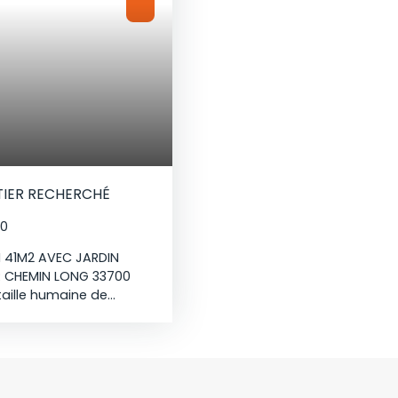
TIER RECHERCHÉ
00
 41M2 AVEC JARDIN
ER CHEMIN LONG 33700
taille humaine de
icie d'un
des transports (bus et
armacie, pôle médical,
rez-de-jardin, il se
gréable pièce de vie