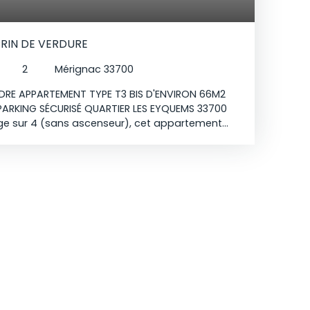
RIN DE VERDURE
2
Mérignac 33700
VENDRE APPARTEMENT TYPE T3 BIS D'ENVIRON 66M2
ARKING SÉCURISÉ QUARTIER LES EYQUEMS 33700
e sur 4 (sans ascenseur), cet appartement
 vous séduira par ses volumes et son
l se compose d'une entrée, d'un double salon
ne 3ème chambre), d'une cuisine séparée,
énovée, de deux chambres ainsi que d'une
 à une loggia aménagée en espace buanderie
 profiterez également d'un agréable balcon
 sur le PARC de la résidence ainsi que d'une
ES ATOUTS : salle d'eau et cuisine récentes,
t, appartement TRAVERSANT, environnement
merces et TRAMWAY à 2 minutes à pied,