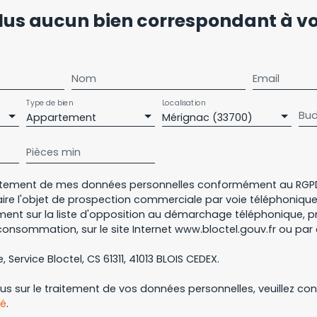
 un accès direct à une
us aucun bien
correspondant à vot
plein SUD. L'espace nuit
 dressing et accès au
ce de parking privée et
Nom
Email
Type de bien
Localisation
Bud
Appartement
Mérignac (33700)
Pièces min
aitement de mes données personnelles conformément au RGPD
aire l'objet de prospection commerciale par voie téléphoniqu
ement sur la liste d'opposition au démarchage téléphonique, pré
consommation, sur le site Internet www.bloctel.gouv.fr ou par 
, Service Bloctel, CS 61311, 41013 BLOIS CEDEX.
lus sur le traitement de vos données personnelles, veuillez co
té
.