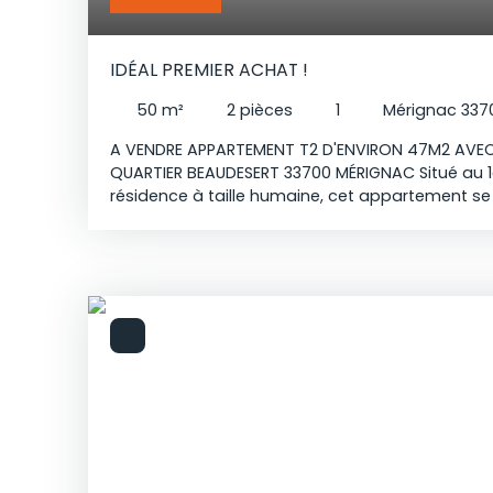
IDÉAL PREMIER ACHAT !
50
m²
2
pièces
1
Mérignac 337
A VENDRE APPARTEMENT T2 D'ENVIRON 47M2 AVEC
QUARTIER BEAUDESERT 33700 MÉRIGNAC Situé au 1
résidence à taille humaine, cet appartement s
avec placards, une pièce de vie avec cuisine o
sur une LOGGIA, une chambre avec placards, une
wc séparé. LES ATOUTS: CALME, lumineux, double
électrique individuel. Coté transports, vous béné
1 à seulement 300 mètres et du tramway access
minutes à pied. Vous rejoignez l'hyper centre 
15 minutes en bus ! Idéal pour un premier acha
locatif.