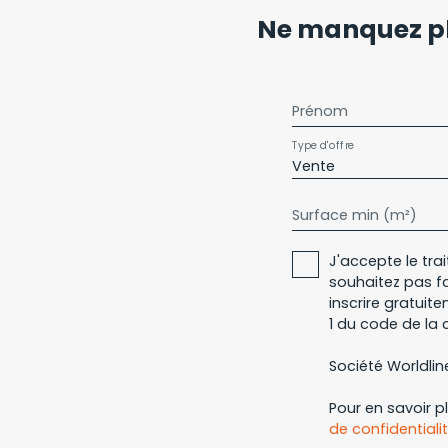
LUMINEUSE avec cuisine équipée ouverte, offrant
Ne manquez pl
terrasse et à un jardin d'environ 60m2, exposés 
comprend une spacieuse chambre de 13m2 avec
jardin, ainsi qu'une salle d'eau avec wc. Une pla
un local vélo complètent ce logement.
Prénom
Type d'offre
Vente
Surface min (m²)
J'accepte le tr
souhaitez pas f
inscrire gratuit
1 du code de la 
Société Worldline
Pour en savoir p
de confidentiali