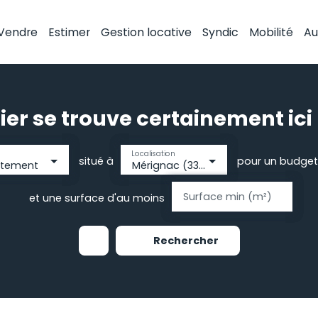
Vendre
Estimer
Gestion locative
Syndic
Mobilité
Au
ier se trouve certainement ici 
Localisation
situé à
pour un budget
rtement
Mérignac (33700)
Surface min (m²)
et une surface d'au moins
Rechercher