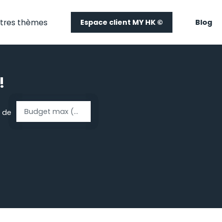
tres thèmes
Espace client MY HK ©
Blog
!
Budget max (€)
 de