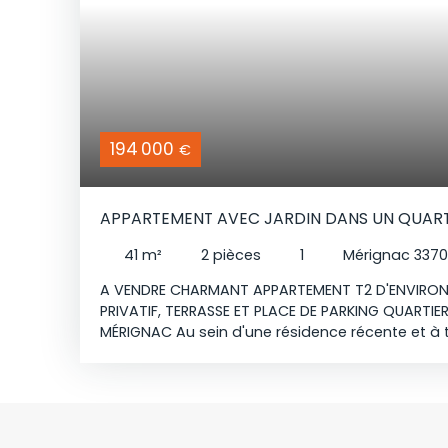
194 000
€
APPARTEMENT AVEC JARDIN DANS UN QUAR
41
m²
2
pièces
1
Mérignac 337
A VENDRE CHARMANT APPARTEMENT T2 D'ENVIRON
PRIVATIF, TERRASSE ET PLACE DE PARKING QUARTI
MÉRIGNAC Au sein d'une résidence récente et à 
seulement 18 logements, cet appartement bénéf
emplacement privilégié, à proximité immédiate 
tramway) ainsi que toutes les commodités : ph
boulangerie, centres commerciaux, etc. Situé en 
compose d'une entrée avec rangement, d'une a