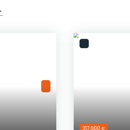
217 000
€