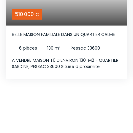
510 000
€
BELLE MAISON FAMILIALE DANS UN QUARTIER CALME
6
pièces
130
m²
Pessac 33600
A VENDRE MAISON T6 D'ENVIRON 130 M2 - QUARTIER
SARDINE, PESSAC 33600 Située à proximité
immédiate des commodités elle possède un
terrain d'environ 440 m² et d’une exposition
est/ouest qui lui apporte une belle luminosité . Au
rez-de-chaussée, une entrée distribue une cuisine
équipée, un espace salon séjour, un bureau ainsi
qu’un WC. Un garage attenant de 21 m² complète
ce niveau. L’ensemble offre une organisation
fonctionnelle et agréable à vivre, avec un accès
direct vers l’extérieur. À l’étage, quatre chambres,
une salle de bains avec baignoire balnéo, une