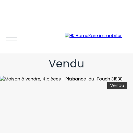
MAISON RÉCENTE DE PLAIN-
PIED
Vendu
Vendu
Acheter et louer
Vendre
Estimer
Gestion locative
Espace client MY HK ©
Blog