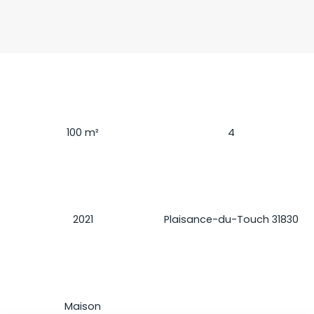
Surface
Pièces
100
m²
4
Construction
Localisation
2021
Plaisance-du-Touch 31830
Type de bien
Maison