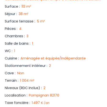
Surface
:
113
m²
Séjour
:
38
m²
Surface terrasse
:
5
m²
Pièces
:
4
Chambres
:
3
Salle de bains
:
1
WC
:
1
Cuisine
:
Aménagée et équipée/Indépendante
Stationnement intérieur
:
2
Cave
:
Non
Terrain
:
1 004
m²
Niveaux (RDC inclus)
:
2
Localisation
:
Pompignan 82170
Taxe foncière
:
1 497
€ /an