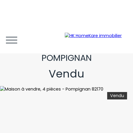
MAGNIFIQUE MAISON AVEC
VUE SUR LES HAUTEURS DE
POMPIGNAN
Vendu
Acheter et louer
Vendre
Estimer
Gestion locative
Vendu
Espace client MY HK ©
Blog