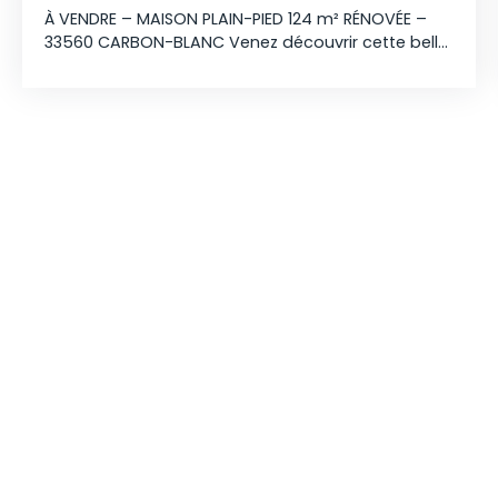
À VENDRE – MAISON PLAIN-PIED 124 m² RÉNOVÉE –
33560 CARBON-BLANC Venez découvrir cette belle
maison de plain-pied entièrement rénovée, d’une
surface d’environ 124 m², située dans un secteur
recherché de Carbon-Blanc. Elle offre une grande
pièce de vie lumineuse avec cuisine ouverte de
plus de 30m², créant un espace convivial et
moderne. La maison est idéalement agencée en
deux espaces distincts. D’un côté, une suite
parentale comprenant une chambre d’environ 12
m², un dressing et une salle d’eau privative. De
l’autre côté, l’espace nuit se compose d’une salle
de bains récente et de trois chambres spacieuses
de plus de 12 m² chacune. À l’extérieur, vous
profiterez d’une agréable terrasse couverte
donnant sur un jardin, idéal pour les moments de
détente en famille ou entre amis. Une maison
fonctionnelle, rénovée et prête à accueillir ses
nouveaux propriétaires. À visiter rapidement !