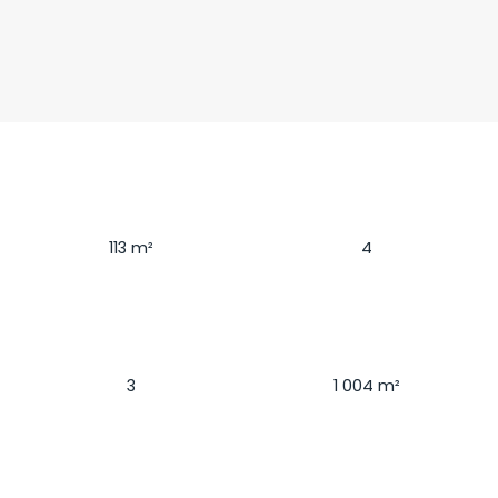
Surface
Pièces
113
m²
4
Chambres
Terrain
3
1 004
m²