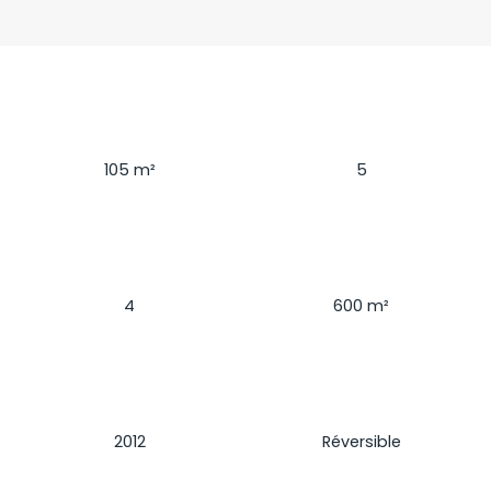
Surface
Pièces
105
m²
5
Chambres
Terrain
4
600
m²
Construction
Climatisation
2012
Réversible