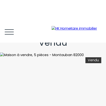
VIE DE PLAIN - PIED
Vendu
Vendu
Acheter et louer
Vendre
Estimer
Gestion locative
Espace client MY HK ©
Blog