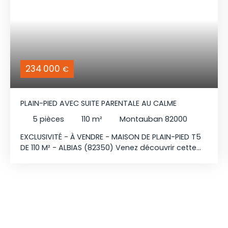
234 000
€
PLAIN-PIED AVEC SUITE PARENTALE AU CALME
5
pièces
110
m²
Montauban 82000
EXCLUSIVITÉ - À VENDRE - MAISON DE PLAIN-PIED T5
DE 110 M² - ALBIAS (82350) Venez découvrir cette
charmante maison de plain-pied sur une parcelle
de 520m2, idéalement située à seulement 8
minutes de la zone commerciale d'Aussonne à
Montauban, de l'accès à la rocade et à
l'autoroute, tout en étant à proximité des écoles
et des commodités. Elle se compose d'une
agréable pièce de vie avec cuisine ouverte de 40