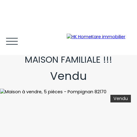
GRAND TERRAIN ET
DEPENDANCES POUR CETTE
MAISON FAMILIALE !!!
Vendu
Acheter et louer
Vendre
Estimer
Gestion locative
Vendu
Espace client MY HK ©
Blog