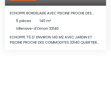
ECHOPPE BORDELAISE AVEC PISCINE PROCHE DES
COMMODITÉS
5
pièces
140
m²
Villenave-d'Ornon 33140
ECHOPPE T5 D' ENVIRON 140 M2 AVEC JARDIN ET
PISCINE PROCHE DES COMMODITES 33140 QUARTIER
CROIX DE LEYSOTTE - CHANTELOISEAU- SAINT BRIS
Découvrez cette charmante échoppe typique de
la région Bordelaise de 137 m², entièrement
rénovée avec une surélévation, idéalement située
dans un quartier recherché, à seulement 400 m
de l'école Jean Macé et 450 m du collège Pablo
Neruda. Dès l'entrée, vous serez séduit par une
spacieuse pièce de vie baignée de lumière, alliant
le charme de l'ancien et le confort moderne :
parquet d'origine, murs en pierres apparentes,
poêle à bois et cuisine ouverte, aménagée et
entièrement équipée. Cet espace convivial s'ouvre
directement sur un jardin clos de 177 m², exposé