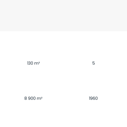
Surface
Pièces
130
m²
5
Terrain
Construction
8 900
m²
1960