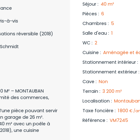
Séjour
:
40
m²
dance
Pièces
:
6
is-à-vis
Chambres
:
5
Salle d'eau
:
1
sations réversible (2018)
WC
:
2
 Schmidt
Cuisine
:
Aménagée et é
Stationnement intérieur
:
Stationnement extérieur
Cave
:
Non
 200 M² – MONTAUBAN
Terrain
:
3 200
m²
ximité des commerces,
Localisation
:
Montauban
’une pièce pouvant servir
Taxe foncière
:
1 800
€ /a
un garage de 26 m².
Référence
:
VM7245
 40 m² avec un poêle à
(2018), une cuisine