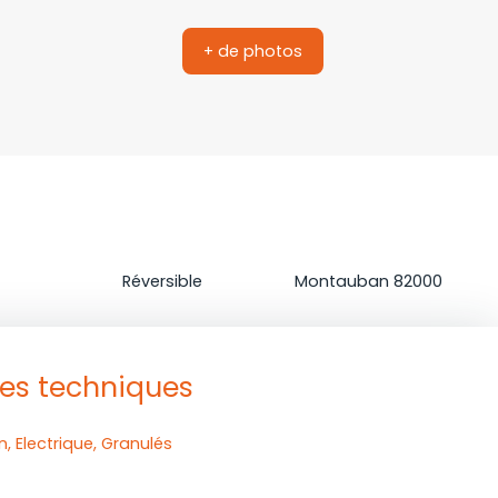
+ de photos
on
Climatisation
Localisation
Réversible
Montauban 82000
ues techniques
n, Electrique, Granulés