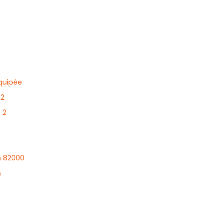
quipée
2
:
2
 82000
n