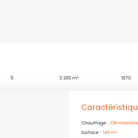
Chambres
Terrain
Constructi
5
3 200
m²
1970
Caractéristiq
Chauffage
:
Climatisatio
Surface
:
140
m²