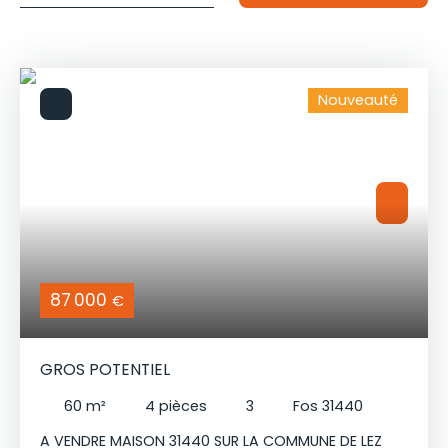
Budget max (€)
pour un budget de
Surface min (m²)
et une surface d'au moins
Nouveauté
Rechercher
87 000
€
GROS POTENTIEL
60
m²
4
pièces
3
Fos 31440
A VENDRE MAISON 31440 SUR LA COMMUNE DE LEZ