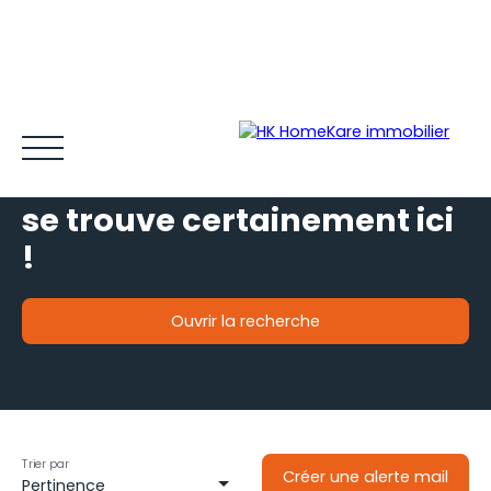
Votre futur bien immobilier
se trouve certainement ici
!
Ouvrir la recherche
Acheter et louer
Vendre
Estimer
Gestion locative
Type de bien
Je souhaite
une maison
Espace client MY HK ©
Blog
Localisation
situé à
Fos (31440)
Trier par
Créer une alerte mail
Pertinence