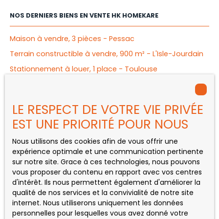
NOS DERNIERS BIENS EN VENTE HK HOMEKARE
Maison à vendre, 3 pièces - Pessac
Terrain constructible à vendre, 900 m² - L'Isle-Jourdain
Stationnement à louer, 1 place - Toulouse
Appartement à vendre, 2 pièces - Mérignac
Appartement à vendre, 4 pièces - Bègles
LE RESPECT DE VOTRE VIE PRIVÉE
Maison à vendre, 5 pièces - Saint-Gaudens
EST UNE PRIORITÉ POUR NOUS
Nous utilisons des cookies afin de vous offrir une
expérience optimale et une communication pertinente
INFORMATIONS
sur notre site. Grace à ces technologies, nous pouvons
vous proposer du contenu en rapport avec vos centres
Nos honoraires
d'intérêt. Ils nous permettent également d'améliorer la
qualité de nos services et la convivialité de notre site
Mentions légales
internet. Nous utiliserons uniquement les données
Politique de confidentialité
personnelles pour lesquelles vous avez donné votre