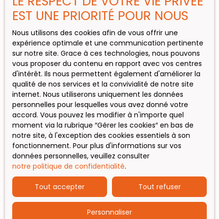
LE RESPECT DE VOTRE VIE PRIVÉE
Maison à vendre, 5 pièces - Saint-Gaudens
EST UNE PRIORITÉ POUR NOUS
Nous utilisons des cookies afin de vous offrir une
expérience optimale et une communication pertinente
INFORMATIONS
sur notre site. Grace à ces technologies, nous pouvons
vous proposer du contenu en rapport avec vos centres
Nos honoraires
d'intérêt. Ils nous permettent également d'améliorer la
qualité de nos services et la convivialité de notre site
Mentions légales
internet. Nous utiliserons uniquement les données
Politique de confidentialité
personnelles pour lesquelles vous avez donné votre
accord. Vous pouvez les modifier à n'importe quel
Plan du site
moment via la rubrique ″Gérer les cookies″ en bas de
Gérer les cookies
notre site, à l'exception des cookies essentiels à son
fonctionnement. Pour plus d'informations sur vos
Propulsé par
données personnelles, veuillez consulter
notre politique de confidentialité
.
Tout accepter
Tout refuser
Personnaliser