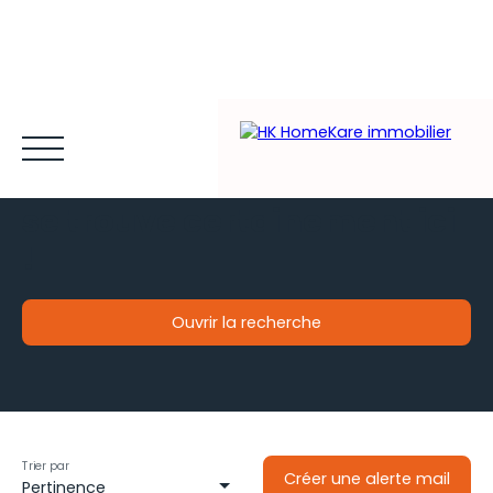
Votre futur bien immobilier
se trouve certainement ici
!
Ouvrir la recherche
Acheter et louer
Vendre
Estimer
Gestion locative
Type de bien
Maison
Espace client MY HK ©
Blog
Localisation
Gaillac-Toulza (31550)
Trier par
Créer une alerte mail
Pertinence