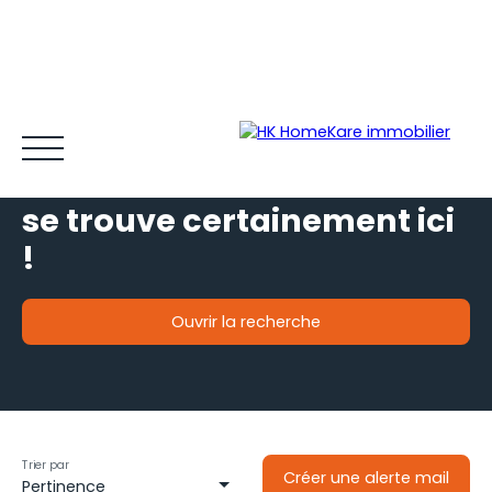
Votre futur bien immobilier
se trouve certainement ici
!
Ouvrir la recherche
Acheter et louer
Vendre
Estimer
Gestion locative
Type de bien
Je souhaite
une maison
Espace client MY HK ©
Blog
Localisation
situé à
Gimont (32200)
Trier par
Créer une alerte mail
Pertinence