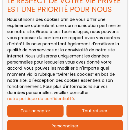
LE RESPECT DE VOTRE VIE PRIVÉE
Maison à vendre, 5 pièces - Saint-Gaudens
EST UNE PRIORITÉ POUR NOUS
Nous utilisons des cookies afin de vous offrir une
expérience optimale et une communication pertinente
INFORMATIONS
sur notre site. Grace à ces technologies, nous pouvons
vous proposer du contenu en rapport avec vos centres
Nos honoraires
d'intérêt. Ils nous permettent également d'améliorer la
qualité de nos services et la convivialité de notre site
Mentions légales
internet. Nous utiliserons uniquement les données
Politique de confidentialité
personnelles pour lesquelles vous avez donné votre
accord. Vous pouvez les modifier à n'importe quel
Plan du site
moment via la rubrique ″Gérer les cookies″ en bas de
Gérer les cookies
notre site, à l'exception des cookies essentiels à son
fonctionnement. Pour plus d'informations sur vos
Propulsé par
données personnelles, veuillez consulter
notre politique de confidentialité
.
Tout accepter
Tout refuser
Personnaliser