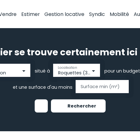
Vendre
Estimer
Gestion locative
Syndic
Mobilité
Au
ier se trouve certainement ici 
Localisation
situé à
pour un budget
son
Roquettes (31120)
Surface min (m²)
et une surface d'au moins
Rechercher