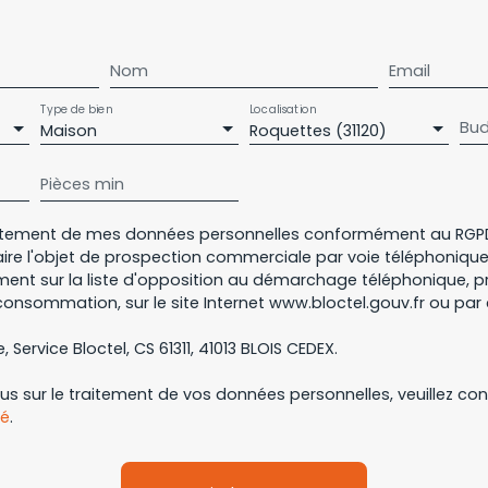
Nom
Email
Type de bien
Localisation
Bud
Maison
Roquettes (31120)
Pièces min
aitement de mes données personnelles conformément au RGPD
aire l'objet de prospection commerciale par voie téléphoniqu
ement sur la liste d'opposition au démarchage téléphonique, pré
consommation, sur le site Internet www.bloctel.gouv.fr ou par 
, Service Bloctel, CS 61311, 41013 BLOIS CEDEX.
lus sur le traitement de vos données personnelles, veuillez co
té
.