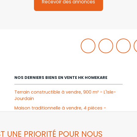
Recevoir des annonces
NOS DERNIERS BIENS EN VENTE HK HOMEKARE
Terrain constructible à vendre, 900 m² - L'Isle-
Jourdain
Maison traditionnelle à vendre, 4 pièces -
Aucamville
Stationnement à louer, 1 place - Toulouse
EST UNE PRIORITÉ POUR NOUS
Appartement à vendre, 2 pièces - Mérignac