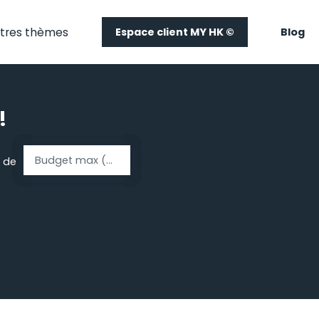
tres thèmes
Espace client MY HK ©
Blog
!
Budget max (€)
 de