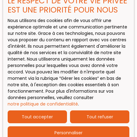
LE RESPECT DE VOTRE VIE PRIVÉE
Maison à vendre, 5 pièces - Saint-Gaudens
EST UNE PRIORITÉ POUR NOUS
Nous utilisons des cookies afin de vous offrir une
expérience optimale et une communication pertinente
INFORMATIONS
sur notre site. Grace à ces technologies, nous pouvons
vous proposer du contenu en rapport avec vos centres
Nos honoraires
d'intérêt. Ils nous permettent également d'améliorer la
qualité de nos services et la convivialité de notre site
Mentions légales
internet. Nous utiliserons uniquement les données
Politique de confidentialité
personnelles pour lesquelles vous avez donné votre
accord. Vous pouvez les modifier à n'importe quel
Plan du site
moment via la rubrique ″Gérer les cookies″ en bas de
Gérer les cookies
notre site, à l'exception des cookies essentiels à son
fonctionnement. Pour plus d'informations sur vos
Propulsé par
données personnelles, veuillez consulter
notre politique de confidentialité
.
Tout accepter
Tout refuser
Personnaliser