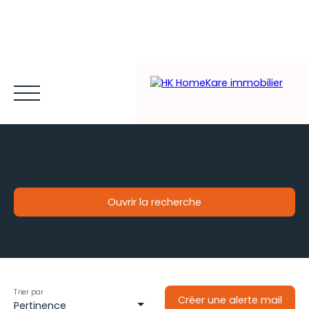
Votre futur bien immobilier
se trouve certainement ici
!
Ouvrir la recherche
Acheter et louer
Vendre
Estimer
Gestion locative
Type de bien
Maison
Espace client MY HK ©
Blog
Localisation
Tizac-de-Lapouyade (33620)
Trier par
Créer une alerte mail
Pertinence