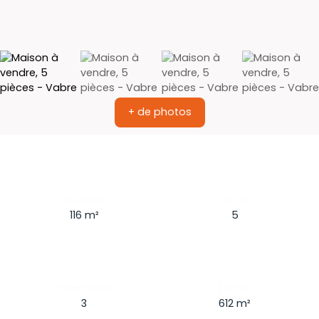
+ de photos
Surface
Pièces
116
m²
5
Chambres
Terrain
3
612
m²