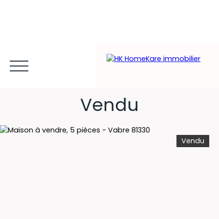
Maison à vendre, 5 pièces -
Vabre 81330
Vendu
Vendu
Acheter et louer
Vendre
Estimer
Gestion locative
Espace client MY HK ©
Blog