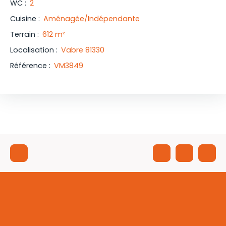
WC
:
2
Cuisine
:
Aménagée/Indépendante
Terrain
:
612
m²
Localisation
:
Vabre 81330
Référence
:
VM3849